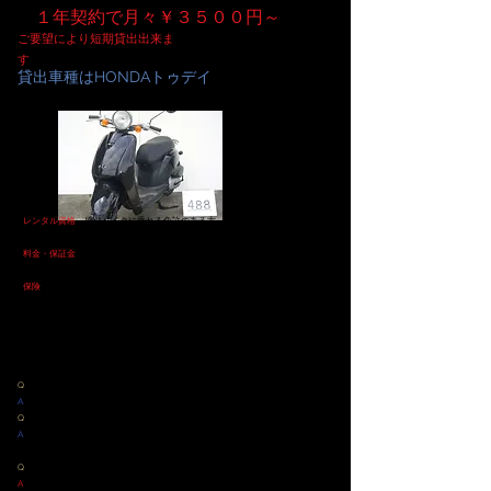
​ １年契約で月々￥３５００円～
ご要望により短期貸出出来ま
す
貸出車種はHONDAトゥデイ
●
レンタル資格
原付バイクに乗れる免許のある方、 危険運転をしない方
業務用としては、貸出できません。
●
料金・保証金
１ヶ月前払い、保証金￥10,000-お預かりします
（契約違反等なければレンタル終了時返金）
​●
保険
自賠責保険付き、任意保険は￥2,500～
●６ヶ月点検有り オイル交換等
​ すり減ったタイヤ交換有
​●色は選べません 朝、暖気運転必要 各バイクくせ
等有り
神経質な方はご遠慮下さい。
よくある質問
​Q
借りたバイクが故障したときは？
A
同じタイプのバイクと交換します
ただしお客様責任の故障は例外です
Q
借りたバイクを壊してしまったら
A
破損している
部品の修理代を
いただきます
ただし貸出年数により
修理代が軽減されます。
Q
￥３，５００－って安くない？
A
多少くせのあるバイクを貸出します。
例えば朝の暖気運転が必要