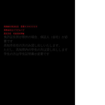
シャターキーが壊れている
など走行に問題ないけれど
多少くせのあるバイクです。
​ ちなみに他社の１ヶ月料金は
￥３０，０００－くらいです。
​詳しくわお電話で ０８８－８６１－４１７８
支払いは振込も可能です
日本郵政公社
１６４６０ ９５３８３５１
有限会社セイワグループ
四国銀行高須支店 普通０３８３３２０
有限会社セイワグループ
質百万石 代表清水和敏
免許証住所が県外の場合、保証人（会社）が必
要です
高知市在住の方のみ貸し出しいたします。
​ただし、高知県内の学生の方は貸し出しします
​学生の方は学生証明書が必要です