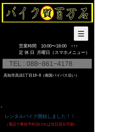
営業時間 10:00〜18:00 ↑↑↑
​定 休 日 月曜日（スマホメニュー）
TEL : 088−861−4178
​高知市高須1丁目18−8（南国バイパス沿い）
レンタルバイク開始しました！！
（電話で事前予約頂ければ当日貸出可能）
（県内在住の方、学生は県内の学生に貸出）