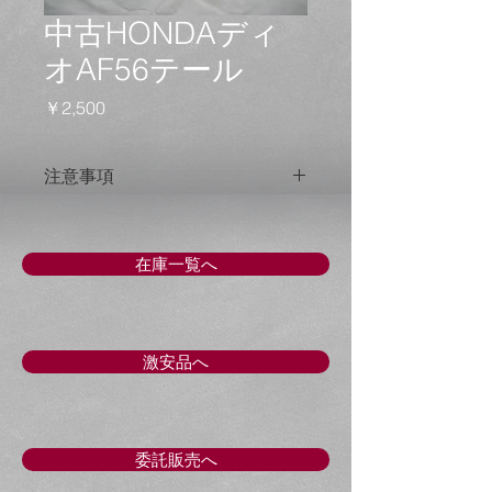
中古HONDAディ
オAF56テール
価
￥2,500
格
注意事項
現状渡し 現品をお確かめください。
本体のみ電球は切れているかもしれま
せん。
在庫一覧へ
激安品へ
委託販売へ