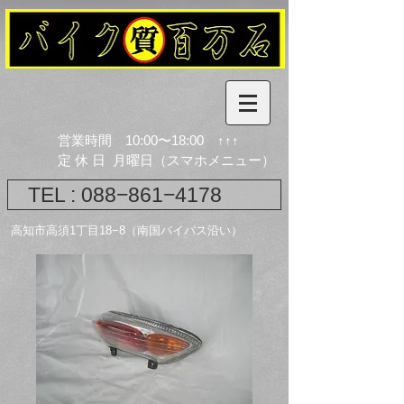
営業時間 10:00〜18:00 ↑↑↑
​定 休 日 月曜日（スマホメニュー）
TEL : 088−861−4178
​高知市高須1丁目18−8（南国バイパス沿い）