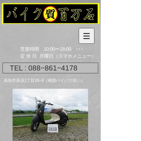
営業時間 10:00〜18:00 ↑↑↑
​定 休 日 月曜日（スマホメニュー）
TEL : 088−861−4178
​高知市高須1丁目18−8（南国バイパス沿い）