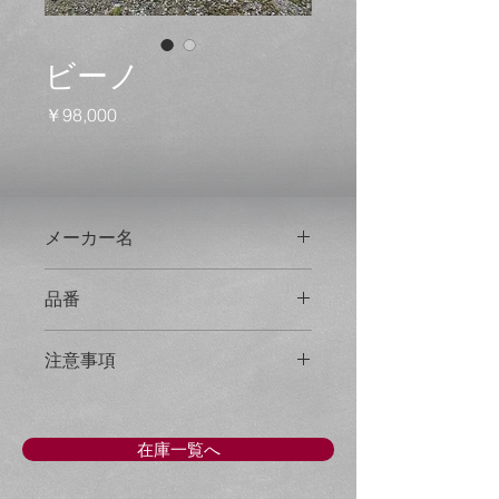
ビーノ
価
￥98,000
格
メーカー名
ヤマハ
品番
341B
注意事項
●写真には写らない小傷、補修があり
ます。
現状を確認してください。
在庫一覧へ
●価格は車体価格（税込）です。