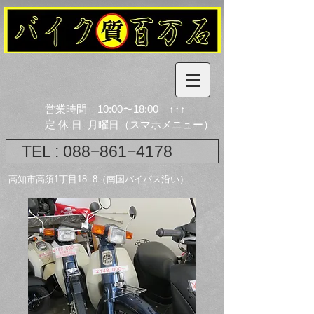
営業時間 10:00〜18:00 ↑↑↑
​定 休 日 月曜日（スマホメニュー）
TEL : 088−861−4178
​高知市高須1丁目18−8（南国バイパス沿い）