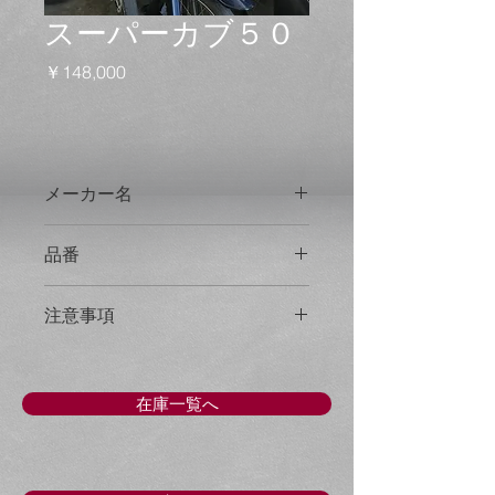
スーパーカブ５０
価
￥148,000
格
メーカー名
ホンダ
品番
336B
注意事項
●写真には写らない小傷、補修があり
ます。
現状を確認してください。
在庫一覧へ
現状確認お願いします
●価格は車体価格（税込）です。
自賠責保険、バッテリー等は別料金